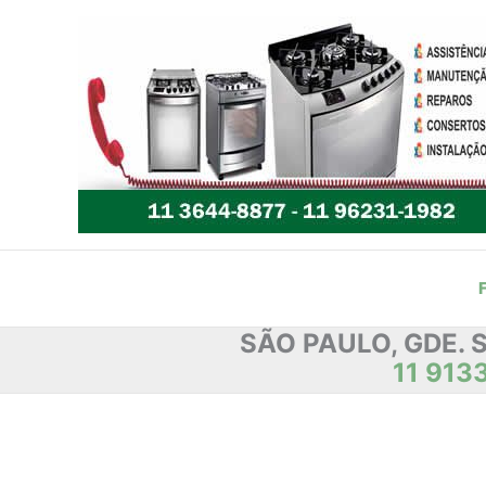
Ir
para
o
conteúdo
SÃO PAULO, GDE. 
11 913