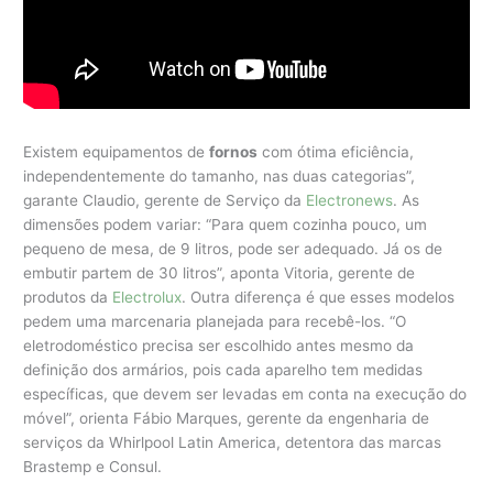
Existem equipamentos de
fornos
com ótima eficiência,
independentemente do tamanho, nas duas categorias”,
garante Claudio, gerente de Serviço da
Electronews
. As
dimensões podem variar: “Para quem cozinha pouco, um
pequeno de mesa, de 9 litros, pode ser adequado. Já os de
embutir partem de 30 litros”, aponta Vitoria, gerente de
produtos da
Electrolux
. Outra diferença é que esses modelos
pedem uma marcenaria planejada para recebê-los. “O
eletrodoméstico precisa ser escolhido antes mesmo da
definição dos armários, pois cada aparelho tem medidas
específicas, que devem ser levadas em conta na execução do
móvel”, orienta Fábio Marques, gerente da engenharia de
serviços da Whirlpool Latin America, detentora das marcas
Brastemp e Consul.