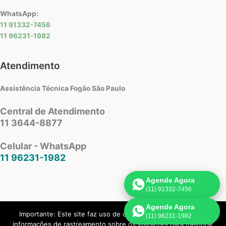
WhatsApp:
11 91332-7456
11 96231-1982
Atendimento
Assistência Técnica Fogão São Paulo
Central de Atendimento
11 3644-8877
Celular - WhatsApp
11 96231-1982
Agende Agora
(11) 91332-7456
Agende Agora
Importante: Este site faz uso de cookies que podem conter
(11) 96231-1982
Copyright © 2026 Assistência Técnica Fogão | Criado por:
Página de
informações de rastreamento sobre os visitantes para melhorar