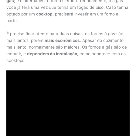
gás
; e o alternativo, o forno elétrico. Teoricamente, o à gás
você já terá uma vez que tenha um fogão de piso. Caso tenha
optado por um
cooktop
, precisará investir em um forno a
parte.
É preciso ficar atento para duas coisas: os fornos à gás são
mais lentos, porém
mais econômicos
. Apesar do cozimento
mais lento, normalmente são maiores. Os fornos à gás são de
embutir, e
dependem da instalação
, como acontece com os
cooktops.